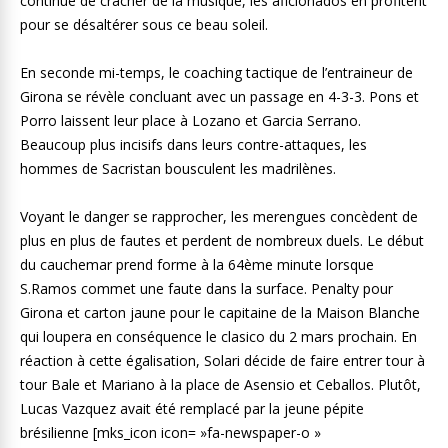
continue de cracher de la musique, les aficionados en profitent
pour se désaltérer sous ce beau soleil.
En seconde mi-temps, le coaching tactique de l’entraineur de
Girona se révèle concluant avec un passage en 4-3-3. Pons et
Porro laissent leur place à Lozano et Garcia Serrano.
Beaucoup plus incisifs dans leurs contre-attaques, les
hommes de Sacristan bousculent les madrilènes.
Voyant le danger se rapprocher, les merengues concèdent de
plus en plus de fautes et perdent de nombreux duels. Le début
du cauchemar prend forme à la 64ème minute lorsque
S.Ramos commet une faute dans la surface. Penalty pour
Girona et carton jaune pour le capitaine de la Maison Blanche
qui loupera en conséquence le clasico du 2 mars prochain. En
réaction à cette égalisation, Solari décide de faire entrer tour à
tour Bale et Mariano à la place de Asensio et Ceballos. Plutôt,
Lucas Vazquez avait été remplacé par la jeune pépite
brésilienne [mks_icon icon= »fa-newspaper-o »