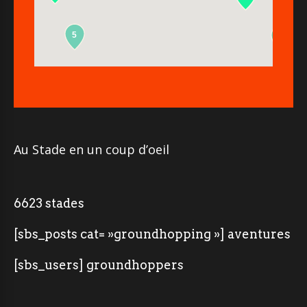
5
2
Au Stade en un coup d’oeil
6623 stades
[sbs_posts cat= »groundhopping »] aventures
[sbs_users] groundhoppers