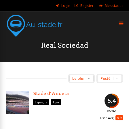
Login
Register
Mes stades
Real Sociedad
Stade d’Anoeta
5.4
Espagne
Liga
MOYEN
5.9
User Avg