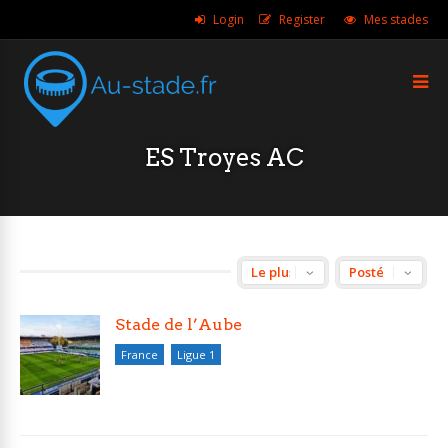
Login
Register
Mes stades
ES Troyes AC
Stade de l’Aube
France
Ligue 1