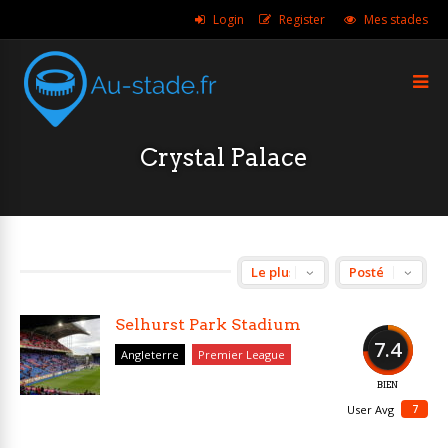
Login
Register
Mes stades
Crystal Palace
Selhurst Park Stadium
7.4
Angleterre
Premier League
BIEN
7
User Avg