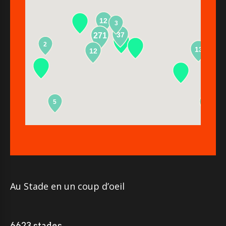
12
3
37
271
2
13
12
5
2
Au Stade en un coup d’oeil
6623 stades