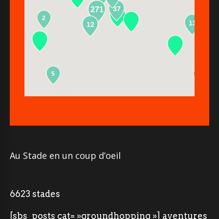
37
271
2
13
12
5
2
Au Stade en un coup d’oeil
6623 stades
[sbs_posts cat= »groundhopping »] aventures