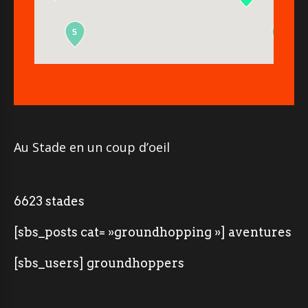
5
2
Au Stade en un coup d’oeil
6623 stades
[sbs_posts cat= »groundhopping »] aventures
[sbs_users] groundhoppers