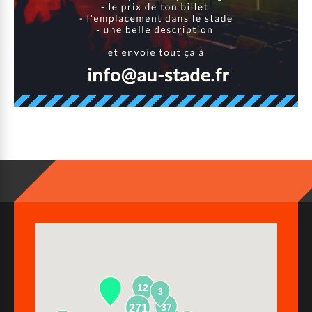
12
3
37
271