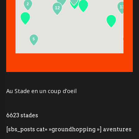
2
13
12
5
2
Au Stade en un coup d’oeil
6623 stades
[sbs_posts cat= »groundhopping »] aventures