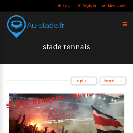
Login
Register
Mes stades
stade rennais