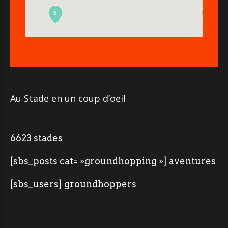
5
2
Au Stade en un coup d’oeil
6623 stades
[sbs_posts cat= »groundhopping »] aventures
[sbs_users] groundhoppers