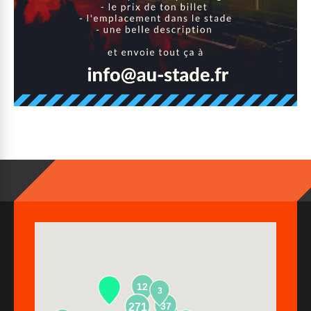
12
3
37
271