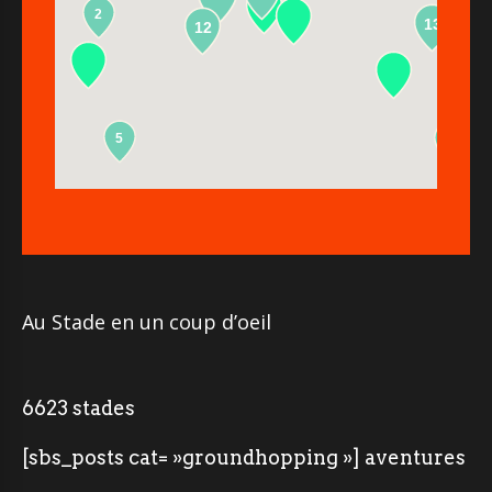
2
13
12
5
2
Au Stade en un coup d’oeil
6623 stades
[sbs_posts cat= »groundhopping »] aventures