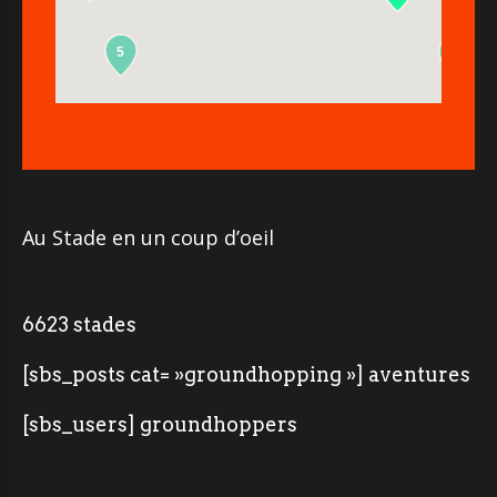
5
2
Au Stade en un coup d’oeil
6623 stades
[sbs_posts cat= »groundhopping »] aventures
[sbs_users] groundhoppers