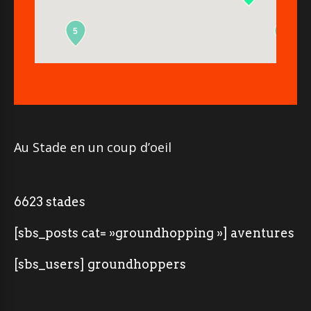
5
2
Au Stade en un coup d’oeil
6623 stades
[sbs_posts cat= »groundhopping »] aventures
[sbs_users] groundhoppers