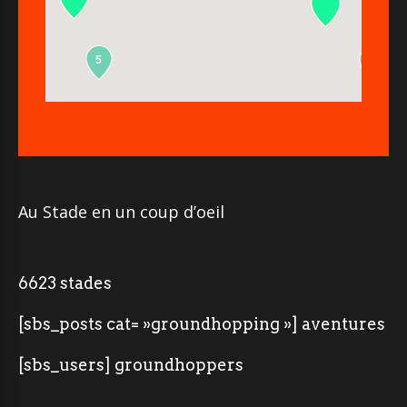
5
2
Au Stade en un coup d’oeil
6623 stades
[sbs_posts cat= »groundhopping »] aventures
[sbs_users] groundhoppers