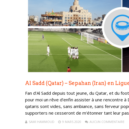
Al Sadd (Qatar) – Sepahan (Iran) en Lig
Fan d’Al Sadd depuis tout jeune, du Qatar, et du foo
pour moi un rêve d’enfin assister à une rencontre à 
qataris sont vides, sans ambiance, sans ferveur popu
supporters ne cesseront de m’étonner tant leur pass
SAMI HAMMOUD
9 MARS 2020
AUCUN COMMENTAIRE