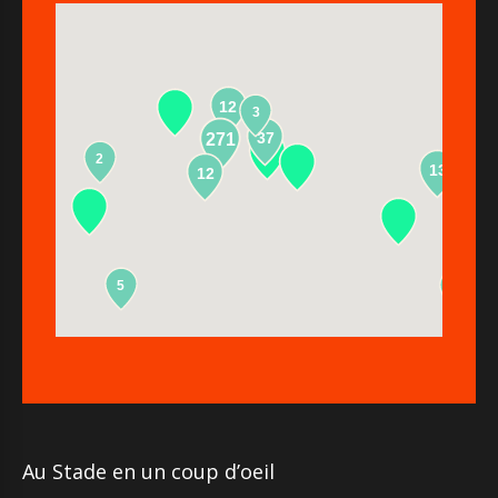
12
3
37
271
2
13
12
5
2
Au Stade en un coup d’oeil