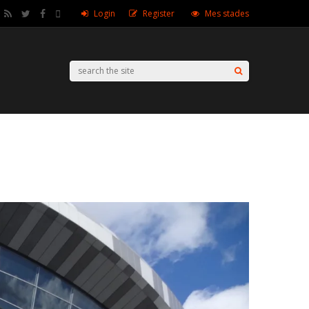
Login
Register
Mes stades