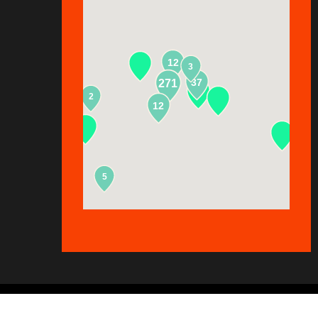
12
3
37
271
2
13
12
5
Copyright © 2026
GhostPool.com
. All rights reserved.