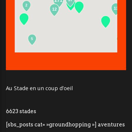
271
2
13
12
5
2
Au Stade en un coup d’oeil
6623 stades
[sbs_posts cat= »groundhopping »] aventures