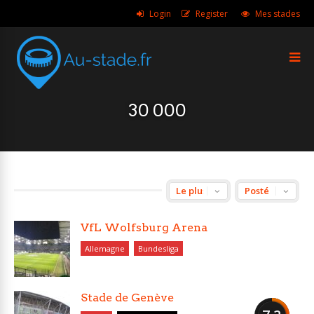
Login
Register
Mes stades
30 000
VfL Wolfsburg Arena
Allemagne
Bundesliga
Stade de Genève