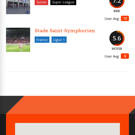
7.2
Suisse
Super League
BIEN
10
User Avg
Stade Saint-Symphorien
5.6
France
Ligue 1
MOYEN
6
User Avg