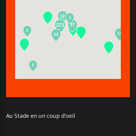
12
3
37
271
2
13
12
5
2
Au Stade en un coup d’oeil