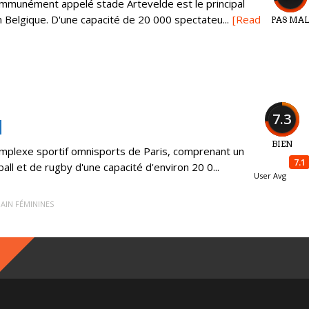
mmunément appelé stade Artevelde est le principal
n Belgique. D'une capacité de 20 000 spectateu...
[Read
PAS MA
7.3
BIEN
omplexe sportif omnisports de Paris, comprenant un
7.1
all et de rugby d'une capacité d'environ 20 0...
User Avg
AIN FÉMININES