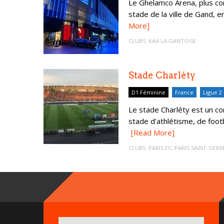
Le Ghelamco Arena, plus co
stade de la ville de Gand, e
More]
CLUBS:
KAA LA GANTOISE
Stade Charléty
D1 Féminine
France
Ligue 2
Le stade Charléty est un c
stade d'athlétisme, de footb
[Read More]
CLUBS:
PARIS FC
,
PARIS SAINT-GERM