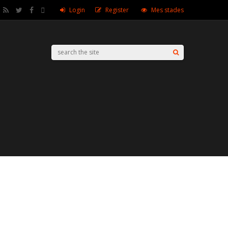
Login
Register
Mes stades