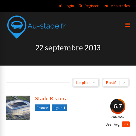
Login
Register
Mes stades
22 septembre 2013
Stade Riviera
6.7
France
Ligue 1
PAS MAL
8.2
User Avg