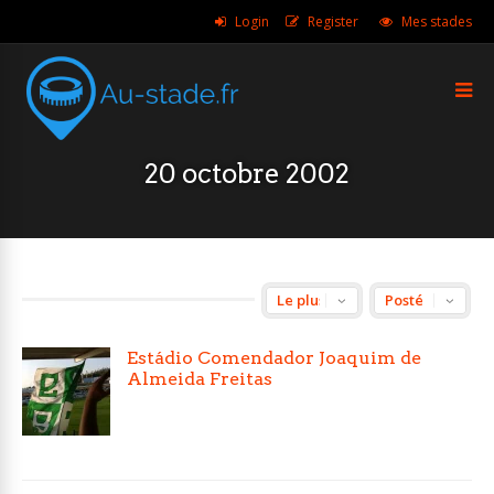
Login
Register
Mes stades
20 octobre 2002
Estádio Comendador Joaquim de
Almeida Freitas