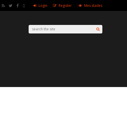
Login
Register
Mes stades