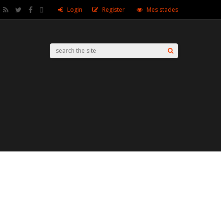
Login
Register
Mes stades