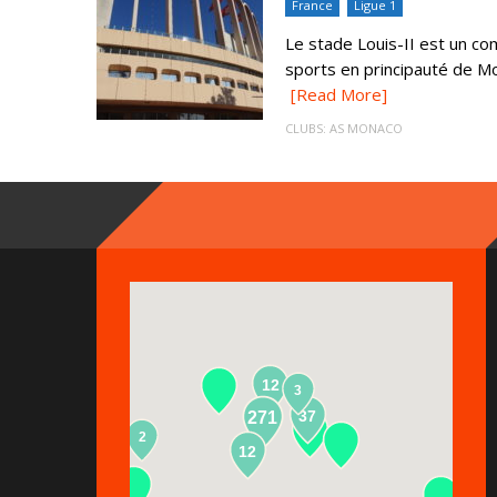
France
Ligue 1
Le stade Louis-II est un co
sports en principauté de Mon
[Read More]
CLUBS:
AS MONACO
12
3
37
271
2
13
12