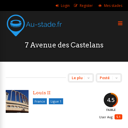
Login
Register
Mes stades
7 Avenue des Castelans
Louis II
4.5
France
Ligue 1
FAIBLE
5.1
User Avg