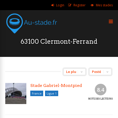
Login
Register
Mes stades
63100 Clermont-Ferrand
Stade Gabriel-Montpied
8.4
France
Ligue 1
NOTE DES LECTEURS