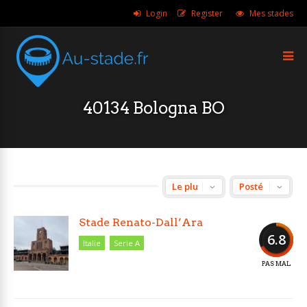
Login
Register
Mes stades
40134 Bologna BO
Stade Renato-Dall’Ara
6.8
Italie
Serie A
PAS MAL